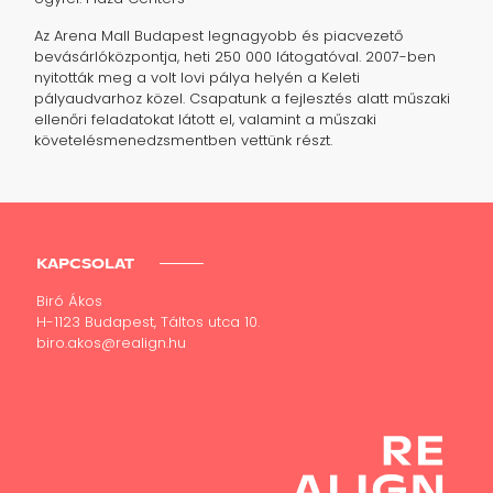
Az Arena Mall Budapest legnagyobb és piacvezető
bevásárlóközpontja, heti 250 000 látogatóval. 2007-ben
nyitották meg a volt lovi pálya helyén a Keleti
pályaudvarhoz közel. Csapatunk a fejlesztés alatt műszaki
ellenőri feladatokat látott el, valamint a műszaki
követelésmenedzsmentben vettünk részt.
KAPCSOLAT
Biró Ákos
H-1123 Budapest, Táltos utca 10.
biro.akos@realign.hu